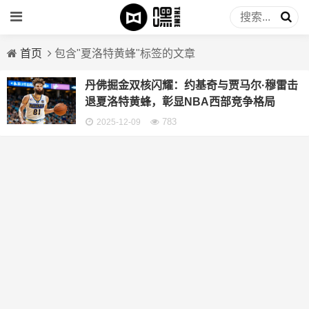
首页
包含"夏洛特黄蜂"标签的文章
丹佛掘金双核闪耀：约基奇与贾马尔·穆雷击
退夏洛特黄蜂，彰显NBA西部竞争格局
783
2025-12-09