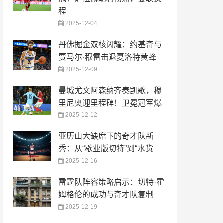
程
2025-12-04
丹佛掘金双核闪耀：约基奇与
贾马尔·穆雷击退夏洛特黄蜂
2025-12-09
曼城尤文阿森纳齐奏凯歌，穆
里尼奥迎里程碑！卫冕冠军爆
2025-12-12
亚历山大缺席下的奇才队新
秀：从“歇业版切特”到“水货
2025-12-16
雷霆队阵容策略启示：切特·霍
姆格伦的成功与奇才队复制
2025-12-19