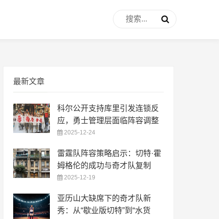
最新文章
科尔公开支持库里引发连锁反
应，勇士管理层面临阵容调整
2025-12-24
雷霆队阵容策略启示：切特·霍
姆格伦的成功与奇才队复制
2025-12-19
亚历山大缺席下的奇才队新
秀：从“歇业版切特”到“水货