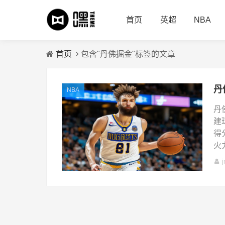
首页
英超
NBA
首页
包含"丹佛掘金"标签的文章
NBA
丹
建
得
火