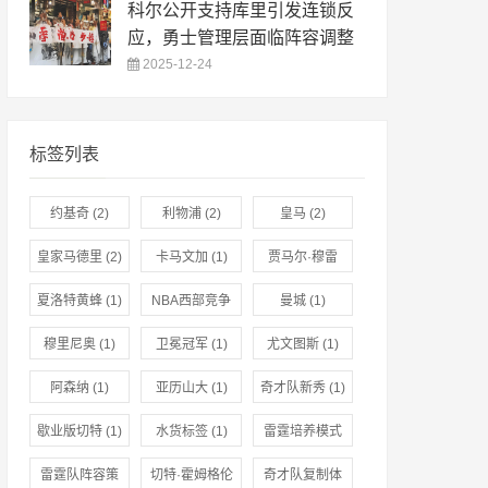
科尔公开支持库里引发连锁反
应，勇士管理层面临阵容调整
2025-12-24
标签列表
约基奇
(2)
利物浦
(2)
皇马
(2)
皇家马德里
(2)
卡马文加
(1)
贾马尔·穆雷
(1)
夏洛特黄蜂
(1)
NBA西部竞争
曼城
(1)
(1)
穆里尼奥
(1)
卫冕冠军
(1)
尤文图斯
(1)
阿森纳
(1)
亚历山大
(1)
奇才队新秀
(1)
歇业版切特
(1)
水货标签
(1)
雷霆培养模式
(1)
雷霆队阵容策
切特·霍姆格伦
奇才队复制体