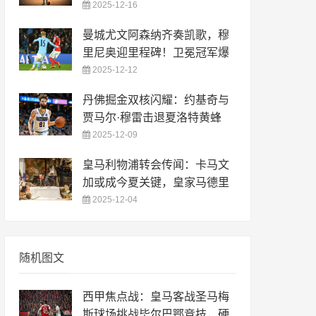
2025-12-16
曼城尤文阿森纳齐奏凯歌，穆
里尼奥迎里程碑！卫冕冠军爆
2025-12-12
丹佛掘金双核闪耀：约基奇与
贾马尔·穆雷击退夏洛特黄蜂
2025-12-09
皇马利物浦转会传闻：卡马文
加或成今夏关键，皇家马德里
2025-12-04
随机图文
西甲焦点战：皇马客战圣马梅
斯球场挑战毕尔巴鄂竞技，硬