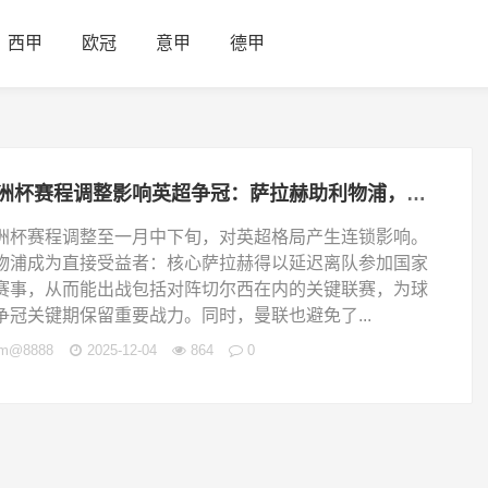
西甲
欧冠
意甲
德甲
非洲杯赛程调整影响英超争冠：萨拉赫助利物浦，曼联赛程亦受益
洲杯赛程调整至一月中下旬，对英超格局产生连锁影响。
物浦成为直接受益者：核心萨拉赫得以延迟离队参加国家
赛事，从而能出战包括对阵切尔西在内的关键联赛，为球
争冠关键期保留重要战力。同时，曼联也避免了...
jm@8888
2025-12-04
864
0