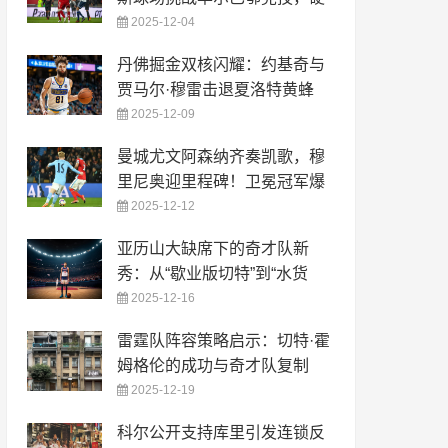
2025-12-04
丹佛掘金双核闪耀：约基奇与
贾马尔·穆雷击退夏洛特黄蜂
2025-12-09
曼城尤文阿森纳齐奏凯歌，穆
里尼奥迎里程碑！卫冕冠军爆
2025-12-12
亚历山大缺席下的奇才队新
秀：从“歇业版切特”到“水货
2025-12-16
雷霆队阵容策略启示：切特·霍
姆格伦的成功与奇才队复制
2025-12-19
科尔公开支持库里引发连锁反