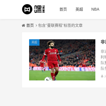
首页
英超
NBA
首页
包含"曼联赛程"标签的文章
英超
非
利
队
队