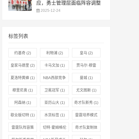
应，勇士管理层面临阵容调整
2025-12-24
标签列表
约基奇
(2)
利物浦
(2)
皇马
(2)
皇家马德里
(2)
卡马文加
(1)
贾马尔·穆雷
(1)
夏洛特黄蜂
(1)
NBA西部竞争
曼城
(1)
(1)
穆里尼奥
(1)
卫冕冠军
(1)
尤文图斯
(1)
阿森纳
(1)
亚历山大
(1)
奇才队新秀
(1)
歇业版切特
(1)
水货标签
(1)
雷霆培养模式
(1)
雷霆队阵容策
切特·霍姆格伦
奇才队复制体
略
(1)
(1)
系
(1)