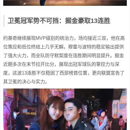
卫冕冠军势不可挡：掘金豪取13连胜
约基奇继续展现MVP级别的统治力，场均接近三双，他在高
位策应和低位终结上几乎无解。穆雷与波特的稳定输出提供
了强大火力，而全队防守默契度在连胜期间明显提升。掘金
近期多次在末节拉开比分，展现出冠军球队的掌控力与深
度，这波13连胜不仅稳固了西部榜首位置，更向联盟宣告了
其卫冕的决心与实力。