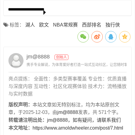
标签：
湖人
欧文
NBA常规赛
西部排名
独行侠
jm@8888
创始人
携手专业解说，为体育爱好者打造一站式互动社区，让您随时掌握赛
亮点提炼： 全面性：多类型赛事覆盖 专业性：优质直播
与深度内容 互动性：社区化观赛体验 技术力：流畅播放
与实时数据
版权声明：
本站文章如无特别标注，均为本站原创文
章，于2025-12-03，由
jm@8888
发表，共 571个字。
转载请注明出处：
jm@8888，如有疑问，请联系我们
本文地址：
https://www.arnoldwheeler.com/post/7.html