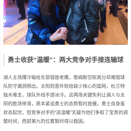
勇士收获“温暖”：两大竞争对手接连输球
湖人主场爆冷输给东部弱旅老鹰，詹姆斯空砍高分却难阻球
队防守漏洞频出。太阳则意外败给缺少核心的篮网，杜兰特
独木难支，球队外线手感冰冷。这两场关键失利让湖人与太
阳的胜场停滞，原本紧追勇士的态势暂时放缓。勇士自身虽
状态起伏，但竞争对手的“送温暖”无疑为他们争取了宝贵的调
整时间，西部第九的位置暂时得以稳固。